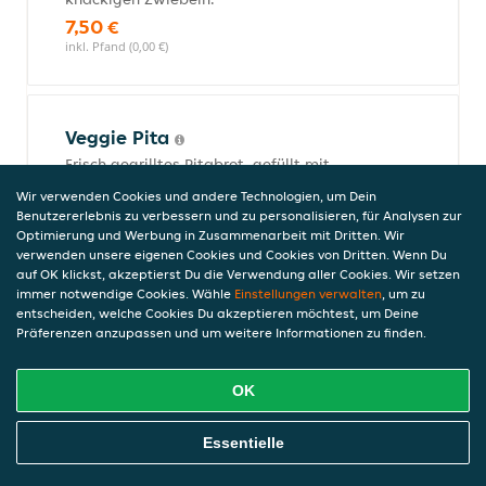
7,50 €
inkl. Pfand (0,00 €)
Veggie Pita
Frisch gegrilltes Pitabrot, gefüllt mit
knackigem Eisbergsalat, saftigen
Wir verwenden Cookies und andere Technologien, um Dein
Tomaten, Gurken und Zwiebeln. Dazu
Benutzererlebnis zu verbessern und zu personalisieren, für Analysen zur
cremiges Tzatziki und würziger Fetakäse
Optimierung und Werbung in Zusammenarbeit mit Dritten. Wir
ein leichter, frischer Genuss für alle, die es
verwenden unsere eigenen Cookies und Cookies von Dritten. Wenn Du
auf OK klickst, akzeptierst Du die Verwendung aller Cookies. Wir setzen
vegetarisch lieben.
immer notwendige Cookies. Wähle
Einstellungen verwalten
, um zu
7,50 €
entscheiden, welche Cookies Du akzeptieren möchtest, um Deine
inkl. Pfand (0,00 €)
Präferenzen anzupassen und um weitere Informationen zu finden.
OK
Gyros-Box
Online Essen Bestellen
Das perfekte Gericht für den kleinen
Essentielle
Hunger oder eine schnelle Mahlzeit