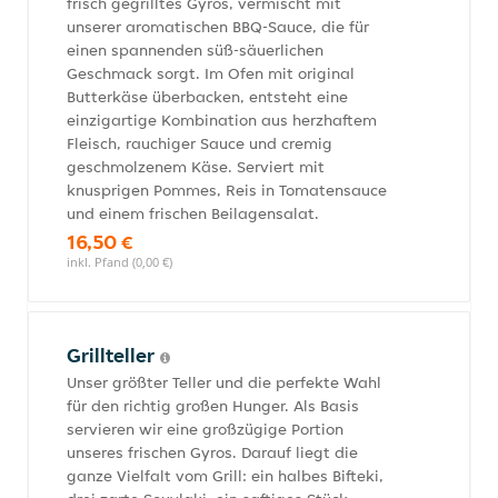
frisch gegrilltes Gyros, vermischt mit
unserer aromatischen BBQ-Sauce, die für
einen spannenden süß-säuerlichen
Geschmack sorgt. Im Ofen mit original
Butterkäse überbacken, entsteht eine
einzigartige Kombination aus herzhaftem
Fleisch, rauchiger Sauce und cremig
geschmolzenem Käse. Serviert mit
knusprigen Pommes, Reis in Tomatensauce
und einem frischen Beilagensalat.
16,50 €
inkl. Pfand (0,00 €)
Grillteller
Unser größter Teller und die perfekte Wahl
für den richtig großen Hunger. Als Basis
servieren wir eine großzügige Portion
unseres frischen Gyros. Darauf liegt die
ganze Vielfalt vom Grill: ein halbes Bifteki,