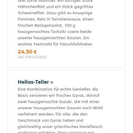
drei zarte Souvlaki, ein saftiges Stück
Hähnchenfilet und ein Stück gegrilltes
Schweinefilet. Dazu gibt es knusprige
Pommes, Reis in Tomatensauce, einen
frischen Beilagensalat, 100 g
hausgemachtes Tzatziki sowie beide
unserer hausgemachten Saucen. Ein
wahres Festmahl für Fleischliebhaber.
24,50 €
inkl. Pfand (0,00 €)
Hellas-Teller
Eine Kombination für echte Genießer. Als
Basis servieren wir frisches Gyros, darauf
zwei hausgemachte Suzuki, die mit einer
unserer hausgemachten Saucen nach Wahl
verfeinert werden. Für alle, die den
Geschmack von Gyros lieben und
gleichzeitig unser griechisches Hackfleisch
probieren möchten. Dazu servieren wir