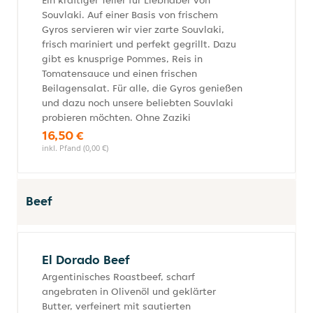
Ein kräftiger Teller für Liebhaber von
Souvlaki. Auf einer Basis von frischem
Gyros servieren wir vier zarte Souvlaki,
frisch mariniert und perfekt gegrillt. Dazu
gibt es knusprige Pommes, Reis in
Tomatensauce und einen frischen
Beilagensalat. Für alle, die Gyros genießen
und dazu noch unsere beliebten Souvlaki
probieren möchten. Ohne Zaziki
16,50 €
inkl. Pfand (0,00 €)
Beef
El Dorado Beef
Argentinisches Roastbeef, scharf
angebraten in Olivenöl und geklärter
Butter, verfeinert mit sautierten