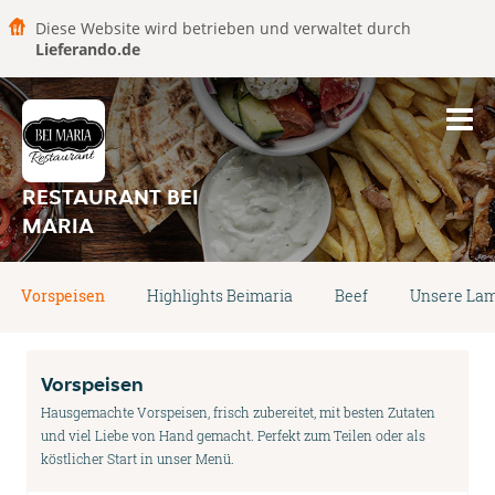
Diese Website wird betrieben und verwaltet durch
Lieferando.de
RESTAURANT BEI
MARIA
Vorspeisen
Highlights Beimaria
Beef
Unsere Lam
Vorspeisen
Hausgemachte Vorspeisen, frisch zubereitet, mit besten Zutaten
und viel Liebe von Hand gemacht. Perfekt zum Teilen oder als
köstlicher Start in unser Menü.